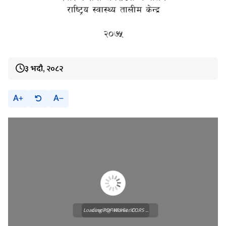
३ भदौ, २०८२
A
A
Loading PDF Worker CORS ...
Loading WEBGL 3D ...