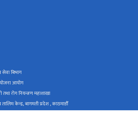
्य सेवा बिभाग
रिय योजना आयोग
ी तथा रोग नियन्त्रण महाशाखा
्य तालिम केन्द्र, बागमती प्रदेश , काठमाडौँ
्य तालिम केन्द्र बुटवल, लुम्बिनी प्रदेश, बुटवल
स्वास्थ्य तालिम केन्द्र पथलैया, बारा