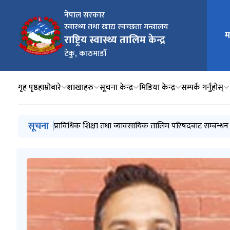
नेपाल सरकार
स्वास्थ्य तथा खाद्य स्वच्छता मन्त्रालय
म
मुख्य न
राष्ट्रिय स्वास्थ्य तालिम केन्द्र
टेकु, काठमाडौँ
गृह पृष्ठ
हाम्रोबारे
शाखाहरु
सूचना केन्द्र
मिडिया केन्द्र
सम्पर्क गर्नुहोस्
मुख्य नेभिगेसनमा जानुहोस्
सूचना
प्राविधिक शिक्षा तथा व्यावसायिक तालिम परिषदबाट सम्बन्धन