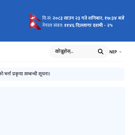
वि.सं:
२०८३ साउन २३ गते शनिबार, १७:३४ बजे
ूर्ण
राप्त
उने
नेपाल संवत:
११४६ दिल्लागा दशमी - २५
ुरी सूचना।
E)
भाषा चयन गर्नुह
भाषा प
NEP
खोज्नुहोस्
र्ना प्रकृया सम्बन्धी सूचना।